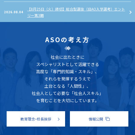
サイトポリシー
学生個人情報の共同利用
【8月25日（火）締切】総合型選抜（旧AO入学選考）エント
について
2026.08.04
リー第3期
ASOの考え方
社会に出たときに
スペシャリストとして活躍できる
高度な「専門的知識・スキル」、
それらを発揮するうえで
土台となる「人間性」、
社会人として必要な「社会人スキル」
を育むことを大切にしています。
教育理念・校長挨拶
情報公開