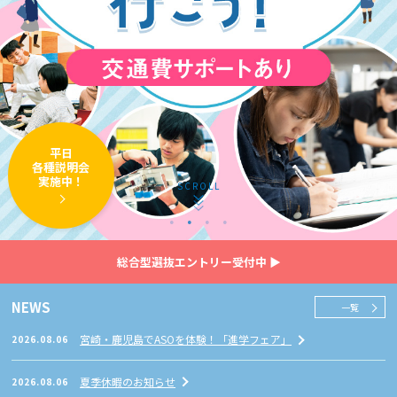
入学案内・学費
オープンキャンパス・説明会
資料請求
平日
各種説明会
実施中！
SCROLL
お問い合わせ
アクセス
大学生・社会人の方
福岡での学びに興味のあ
総合型選抜エントリー受付中 ▶
る方
NEWS
一覧
留学生の方
保護者の方
宮崎・鹿児島でASOを体験！「進学フェア」
2026.08.06
高等学校の先生方
採用ご担当者の皆様
卒業生の方
ご支援をお考えの方
夏季休暇のお知らせ
2026.08.06