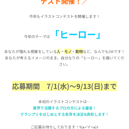
テスト開催！／
入学案内・学費
今年もイラストコンテストを開催します！
オープンキャンパス・説明会
「ヒーロー」
今年のテーマは
資料請求
あなたが憧れ＆感謝をしている
人
・
モノ
・
動物
など、なんでもOKです！
あなたが考えるイメージのまま、自分なりの「ヒーロー」を描いてくだ
お問い合わせ
アクセス
さい。
応募期間 7/1(水)～9/13(日)まで
大学生・社会人の方
福岡での学びに興味のあ
る方
留学生の方
保護者の方
本校のイラストコンテストは…
業界で活躍するプロの方による審査！
高等学校の先生方
採用ご担当者の皆様
グランプリをはじめとする各賞を決定&表彰します！
卒業生の方
ご支援をお考えの方
ご応募お待ちしております！٩(๑>∀<๑)۶