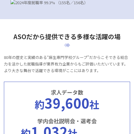
入学案内・学費
オープンキャンパス・説明会
ASOだから
提供できる
多様な活躍の場
資料請求
80年の歴史と実績のある“麻生専門学校グループ”だからこそできる総合
力を活かした就職指導が業界有力企業からもご評価いただいています。
お問い合わせ
アクセス
より大きな舞台で活躍できる環境がここにはあります。
大学生・社会人の方
福岡での学びに興味のあ
求人データ数
る方
39,600
約
社
留学生の方
保護者の方
高等学校の先生方
採用ご担当者の皆様
学内会社説明会・選考会
1,032
卒業生の方
ご支援をお考えの方
約
社