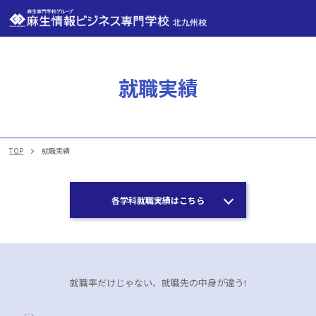
就職実績
NEWS
TOP
就職実績
ASOの考え方
麻生情報ビジネス専門学校 北九州校について
各学科就職実績はこちら
学科一覧
就職実績・内定実績
就職率だけじゃない、就職先の中身が違う!