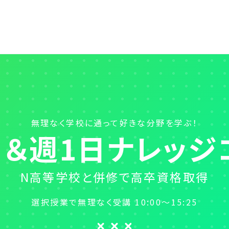
学校紹介
学びのスタイル
分野一覧
高校卒業後の進路
無理なく学校に通って好きな分野を学ぶ！
スクールライフ
日＆週1日ナレッジ
入学案内
ご支援をお考えの方
N高等学校と併修で高卒資格取得
保護者の方へ
選択授業で無理なく受講 10:00～15:25
よくあるご質問