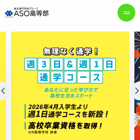
学校紹介
学びのスタイル
分野一覧
高校卒業後の進路
スクールライフ
入学案内
ご支援をお考えの方
保護者の方へ
よくあるご質問