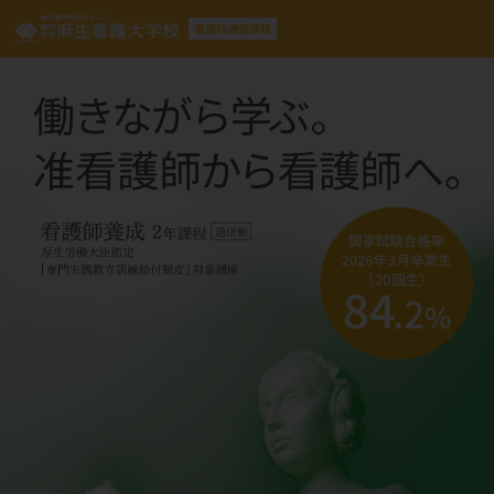
看護科通信課程
NEWS
ASOの通信課程 学びの特色
看護科通信課程について
入学案内・学費
学校説明会・個別相談会
資料請求