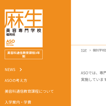
TOP
個別学校
美容科通信教育課程3年
制
NEWS
ASOでは、専
実施していま
ASOの考え方
美容科通信教育課程について
入学案内・学費