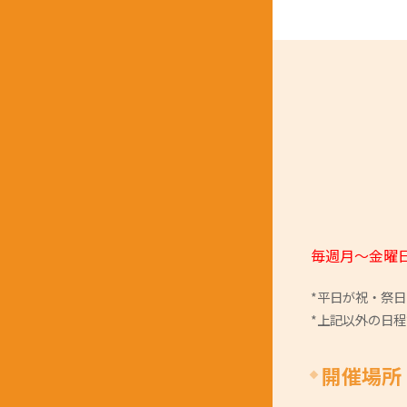
毎週月～金曜日1
*平日が祝・祭
*上記以外の日
開催場所