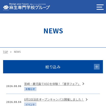
学校一覧
NEWS
学校法人 麻生塾について
NEWS
TOP
NEWS
社会人ポータルサイト
絞り込み
通信課程ナビ
宮崎・鹿児島でASOを体験！「進学フェア」
2026.08.06
お知らせ
お問い合わせ
8月2日浴衣オープンキャンパス開催しました！
2026.08.04
イベント