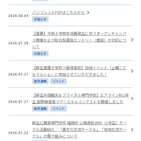
教職員採用のご案内
パンフレットPDFはこちらから
2026.08.04
お知らせ
新卒採用のご案内
【重要】令和８年熊本地震発生に伴うオープンキャンパ
ス開催および総合型選抜エントリー（面談）の対応につ
2026.07.29
いて
採用企業の皆様へ
お知らせ
【麻生看護大学校×飯塚高校】地域イベント「土曜こど
卒業生の方へ
もマルシェ」に参加させていただきました！
2026.07.27
産学連携
イベント
【麻生外語観光＆ブライダル専門学校】エアライン科2年
ご支援をお考えの方へ
生 国際線接客マナースキルコンテストを開催しました
2026.07.27
産学連携
イベント
イベントNEWS
麻生公務員専門学校 福岡校 公務員総合科（1年生）サー
クル活動紹介／「異文化交流サークル」「地域交流サー
2026.07.22
クル」の取り組みについて